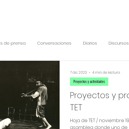
os de prensa
Conversaciones
Diarios
Discursos
erencias
Historia del TET
Maestros del Teatro
No
7 dic 2023
4 min de lectura
Proyectos y actividades
flexiones sobre el cine
Sobre el trabajo del actor
Te
Proyectos y p
TET
ng
Hoja de TET / noviembre 199
asamblea donde uno de l