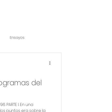
Ensayos
tables
sis
Textos literarios
rogramas del
6. PARTE I. En una
os puntos era sobre la