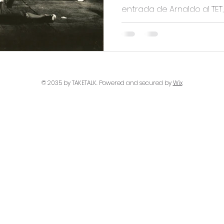
entrada de Arnaldo al TET, 
© 2035 by TAKETALK. Powered and secured by
Wix