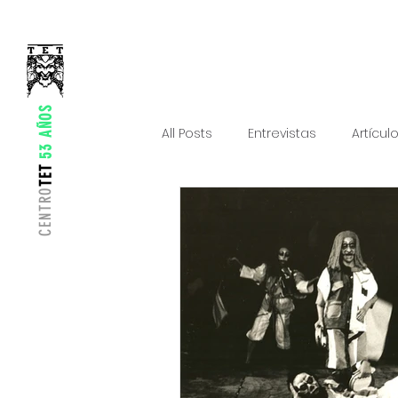
53 AÑOS
All Posts
Entrevistas
Artícul
TET
CENTRO
Experiencias
Foros y conf
Proyectos y actividades
Re
Proyectos creativos
Traini