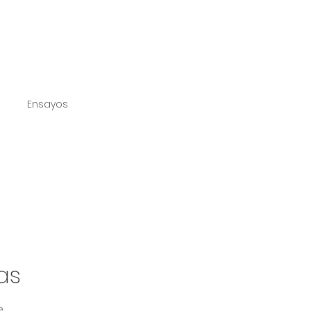
Ensayos
tables
sis
Textos literarios
as
.