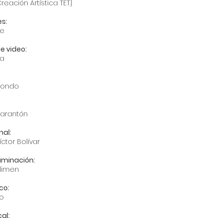
eación Artística TET}
es:
de
e video:
ma
condo
arantón
nal:
ctor Bolívar
luminación:
elimen
co:
ro
al: