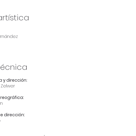
rtística
rnández
técnica
 y dirección:
 Zelwer
oreográfica:
en
e dirección:
o