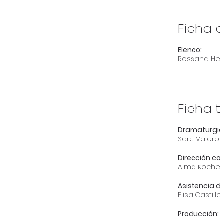
Ficha a
Elenco:
Rossana He
Ficha 
Dramaturgia
Sara Valero
Dirección c
Alma Koch
Asistencia d
Elisa Castill
Producción: