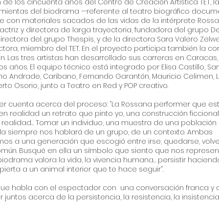
 de los cincuenta años del Centro de Creación Artística TET, l
ramientas del biodrama —referente al teatro biográfico docume
e con materiales sacados de las vidas de la intérprete Ross
actriz y directora de larga trayectoria, fundadora del grupo D
irectora del grupo Thespis, y de la directora Sara Valero Zelw
rectora, miembro del TET. En el proyecto participa también la c
. Las tres artistas han desarrollado sus carreras en Caracas
os años. El equipo técnico está integrado por Elisa Castillo, S
no Andrade, Caribano, Fernando Garantón, Mauricio Celimen, 
erto Osorio, junto a Teatro en Red y POP creativo.
er cuenta acerca del proceso: “La Rossana performer que es
n realidad un retrato que pinto yo, una construcción ficciona
 realidad… Tomar un individuo, una muestra de una población
a siempre nos hablará de un grupo, de un contexto. Ambas
s a una generación que escogió entre irse, quedarse, volver
mún. Busqué en ella un símbolo que siento que nos represen
biodrama valora la vida, la vivencia humana… persistir haciend
pierta a un animal interior que te hace seguir”.
ue habla con el espectador con una conversación franca y d
juntos acerca de la persistencia, la resistencia, la insistencia,