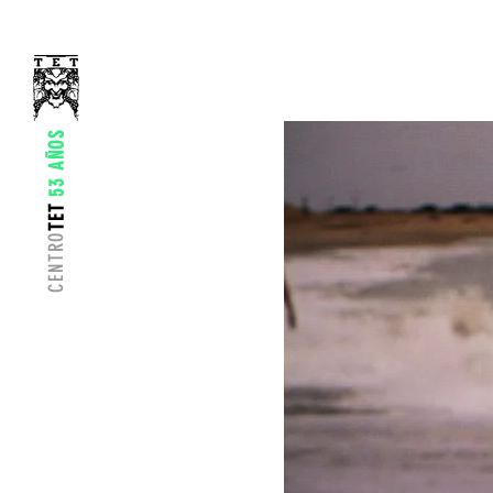
53 AÑOS
TET
CENTRO