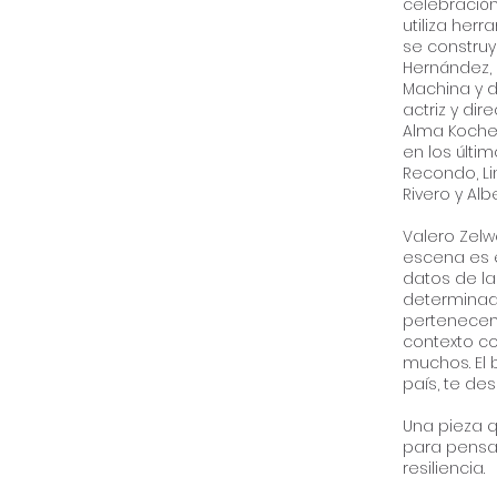
celebración
utiliza her
se construy
Hernández, 
Machina y d
actriz y di
Alma Kochen
en los últim
Recondo, Li
Rivero y Alb
Valero Zelw
escena es e
datos de la
determinad
pertenecemo
contexto co
muchos. El 
país, te des
Una pieza q
para pensar 
resiliencia.