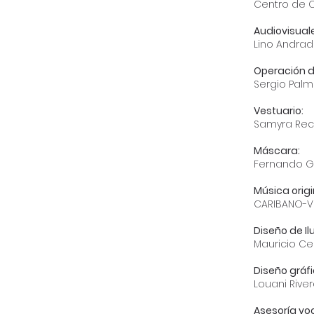
Centro de Cr
Audiovisual
Lino Andra
Operación d
Sergio Pal
Vestuario:
Samyra Re
Máscara:
Fernando G
Música origi
CARIBANO-Ví
Diseño de I
Mauricio C
Diseño gráfi
Louani Rive
Asesoría voc