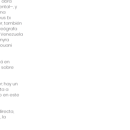
a obra
ntal—, y
ana
eus Ex
er, también
oreógrafa
, Venezuela
amyra
Louani
tá en
l sobre
; hay un
ta a
o en este
irecta,
 la