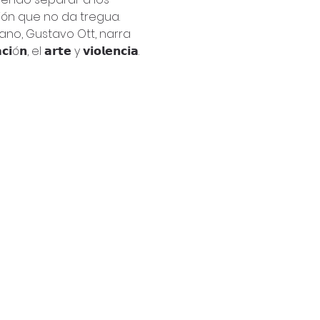
ión que no da tregua.
lano, Gustavo Ott, narra 
el 𝗮𝗿𝘁𝗲 y 𝘃𝗶𝗼𝗹𝗲𝗻𝗰𝗶𝗮.