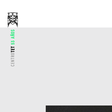
53 AÑOS
TET
CENTRO