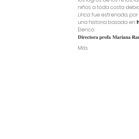
niños a toda costa debid
Lírica
 fue estrenada, por 
una historia basada en 𝗵𝗲𝗰𝗵
Elenco:
𝐃𝐢𝐫𝐞𝐜𝐭𝐨𝐫𝐚 𝐩𝐫𝐨𝐟𝐚. 𝐌𝐚𝐫𝐢𝐚𝐧𝐚 𝐑𝐚
Más