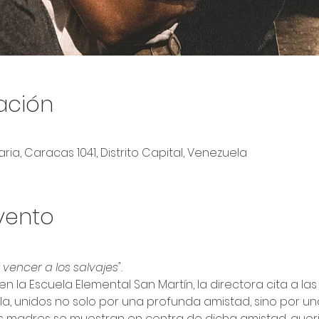
ación
ria, Caracas 1041, Distrito Capital, Venezuela
vento
vencer a los salvajes". 
en la Escuela Elemental San Martín, la directora cita a l
a, unidos no solo por una profunda amistad, sino por una
 las madres se muestran en contra de dicha amistad, quer