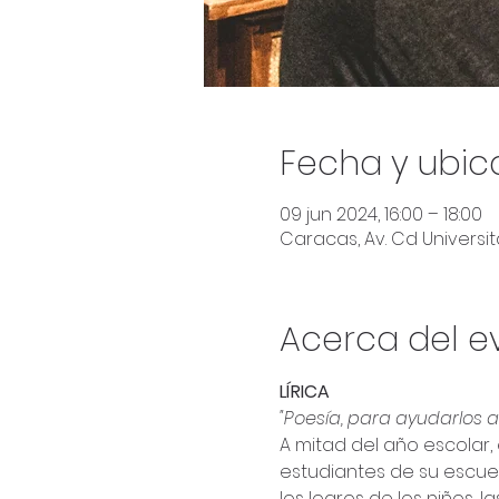
Fecha y ubic
09 jun 2024, 16:00 – 18:00
Caracas, Av. Cd Universita
Acerca del e
LÍRICA
"Poesía, para ayudarlos a 
A mitad del año escolar, 
estudiantes de su escuel
los logros de los niños,