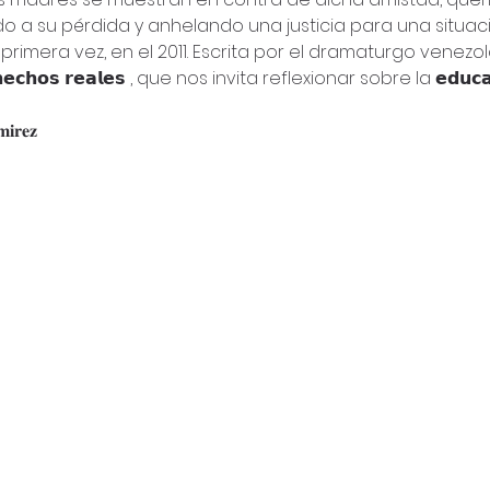
o a su pérdida y anhelando una justicia para una situac
primera vez, en el 2011. Escrita por el dramaturgo venezo
𝘀 𝗿𝗲𝗮𝗹𝗲𝘀 , que nos invita reflexionar sobre la 𝗲𝗱𝘂𝗰𝗮𝗰𝗶ó𝗻, 
𝐢𝐫𝐞𝐳 