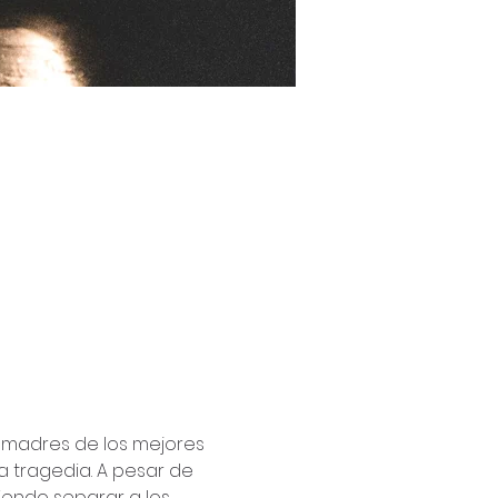
as madres de los mejores 
 tragedia. A pesar de 
iendo separar a los 