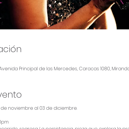
ación
 Avenida Principal de las Mercedes, Caracas 1080, Mirand
vento
7 de noviembre al 03 de diciembre.
30pm
corrido, regresa 
La persistencia, 
pieza que explora la pre