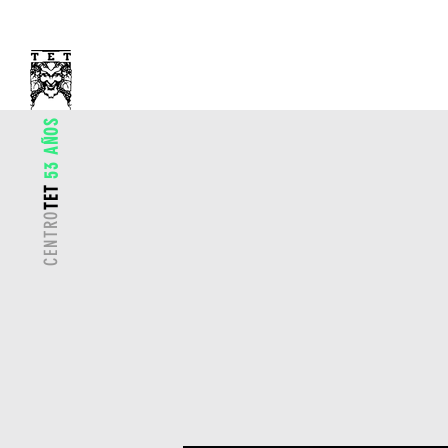
53 AÑOS
TET
CENTRO