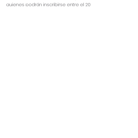
quienes podrán inscribirse entre el 20 
y 23 de diciembre.

𝗗𝘂𝗿𝗮𝗰𝗶𝗼́𝗻 del taller: 9 de enero al 28 
de abril del 2024.

¡Hacia un ordenado relevo 
generacional en la dirección del 
teatro!

Fotografia: 
Diseño gráfico: 
 Humbervit 
Producciones
Zanvaj
@leomaraponte_
@diegoalexanderlg
Comparte