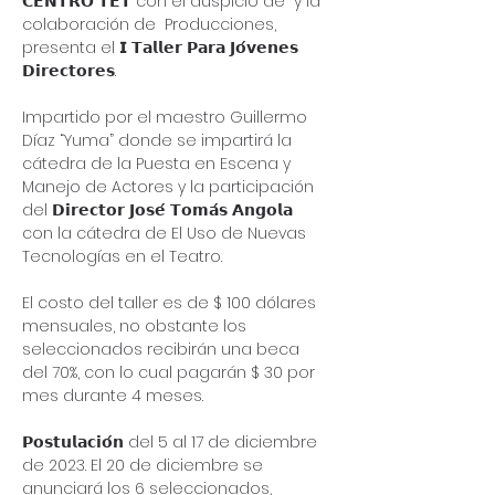
𝗖𝗘𝗡𝗧𝗥𝗢 𝗧𝗘𝗧 con el auspicio de 
 y la 
colaboración de 
 Producciones, 
presenta el 𝗜 𝗧𝗮𝗹𝗹𝗲𝗿 𝗣𝗮𝗿𝗮 𝗝𝗼́𝘃𝗲𝗻𝗲𝘀 
𝗗𝗶𝗿𝗲𝗰𝘁𝗼𝗿𝗲𝘀.

Impartido por el maestro Guillermo 
Díaz “Yuma” donde se impartirá la 
cátedra de la Puesta en Escena y 
Manejo de Actores y la participación 
del 𝗗𝗶𝗿𝗲𝗰𝘁𝗼𝗿 𝗝𝗼𝘀𝗲́ 𝗧𝗼𝗺𝗮́𝘀 𝗔𝗻𝗴𝗼𝗹𝗮 
con la cátedra de El Uso de Nuevas 
Tecnologías en el Teatro.

El costo del taller es de $ 100 dólares 
mensuales, no obstante los 
seleccionados recibirán una beca 
del 70%, con lo cual pagarán $ 30 por 
mes durante 4 meses.

𝗣𝗼𝘀𝘁𝘂𝗹𝗮𝗰𝗶𝗼́𝗻 del 5 al 17 de diciembre 
de 2023. El 20 de diciembre se 
anunciará los 6 seleccionados, 