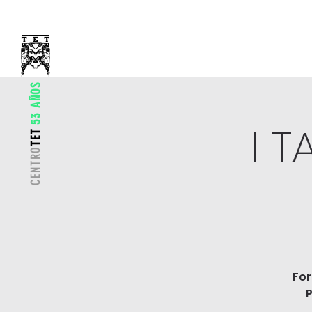
53 AÑOS
I 
TET
CENTRO
For
P