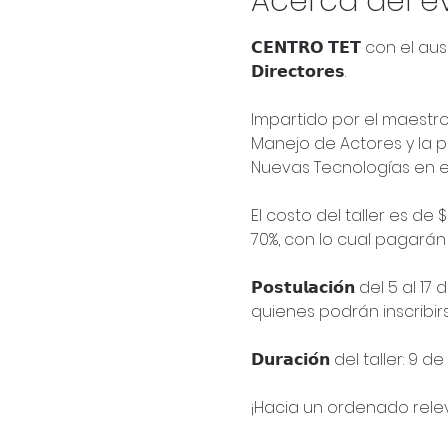
Acerca del e
𝗖𝗘𝗡𝗧𝗥𝗢 𝗧𝗘𝗧 con el au
𝗗𝗶𝗿𝗲𝗰𝘁𝗼𝗿𝗲𝘀.

Impartido por el maestro
Manejo de Actores y la partici
Nuevas Tecnologías en el 
El costo del taller es d
70%, con lo cual pagarán
𝗣𝗼𝘀𝘁𝘂𝗹𝗮𝗰𝗶𝗼́𝗻 del
quienes podrán inscribirs
𝗗𝘂𝗿𝗮𝗰𝗶𝗼́𝗻 del taller: 
¡Hacia un ordenado relev