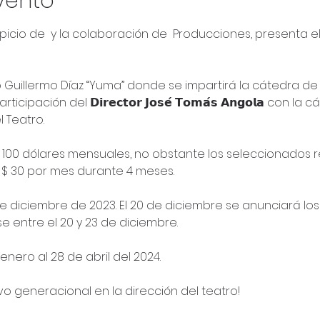
vento
spicio de 
 y la colaboración de 
 Producciones, presenta el 𝗜 𝗧𝗮
 Guillermo Díaz “Yuma” donde se impartirá la cátedra de 
pación del 𝗗𝗶𝗿𝗲𝗰𝘁𝗼𝗿 𝗝𝗼𝘀𝗲́ 𝗧𝗼𝗺𝗮́𝘀 𝗔𝗻𝗴𝗼𝗹𝗮 con l
Teatro.

e $ 100 dólares mensuales, no obstante los seleccionados 
 $ 30 por mes durante 4 meses.

 5 al 17 de diciembre de 2023. El 20 de diciembre se anunciará l
e entre el 20 y 23 de diciembre.

9 de enero al 28 de abril del 2024.

o generacional en la dirección del teatro!
