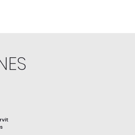
NES
rvit
es