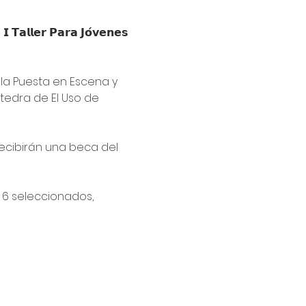
𝗹𝗲𝗿 𝗣𝗮𝗿𝗮 𝗝𝗼́𝘃𝗲𝗻𝗲𝘀 
la Puesta en Escena y 
a cátedra de El Uso de 
recibirán una beca del 
os 6 seleccionados, 