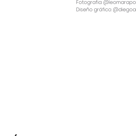
Fotografia: 
@leomarapo
Diseño gráfico: 
@diegoal