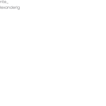
nte_
exanderlg