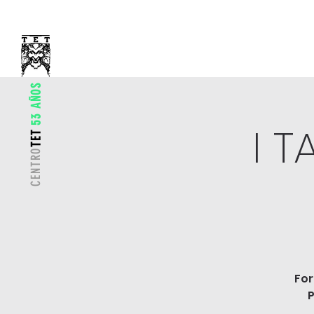
53 AÑOS
I 
TET
CENTRO
For
P