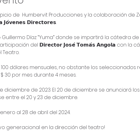
vento
spicio de 
 Humbervit Producciones
 y la colaboración de 
Z
𝗼́𝘃𝗲𝗻𝗲𝘀 𝗗𝗶𝗿𝗲𝗰𝘁𝗼𝗿𝗲𝘀.

 Guillermo Díaz “Yuma” donde se impartirá la cátedra de 
pación del 𝗗𝗶𝗿𝗲𝗰𝘁𝗼𝗿 𝗝𝗼𝘀𝗲́ 𝗧𝗼𝗺𝗮́𝘀 𝗔𝗻𝗴𝗼𝗹𝗮 con l
Teatro.

e $ 100 dólares mensuales, no obstante los seleccionados 
 $ 30 por mes durante 4 meses.

 5 al 17 de diciembre de 2023. El 20 de diciembre se anunciará l
e entre el 20 y 23 de diciembre.

9 de enero al 28 de abril del 2024.

o generacional en la dirección del teatro!
