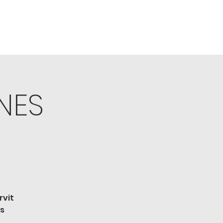
NES
rvit
es