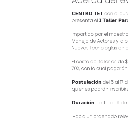
Acerca del e
𝗖𝗘𝗡𝗧𝗥𝗢 𝗧𝗘𝗧 con el au
presenta el 𝗜 𝗧𝗮𝗹𝗹𝗲𝗿 𝗣𝗮𝗿𝗮 𝗝
Impartido por el maestro
Manejo de Actores y la partici
Nuevas Tecnologías en el 
El costo del taller es d
70%, con lo cual pagarán
𝗣𝗼𝘀𝘁𝘂𝗹𝗮𝗰𝗶𝗼́𝗻 del
quienes podrán inscribirs
𝗗𝘂𝗿𝗮𝗰𝗶𝗼́𝗻 del taller: 
¡Hacia un ordenado relev