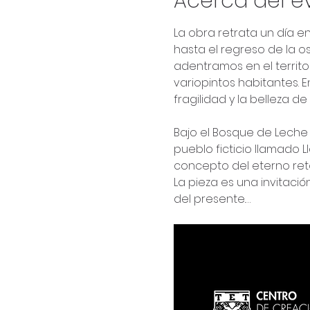
Acerca del e
La obra retrata un día 
hasta el regreso de la o
adentramos en el territor
variopintos habitantes. E
fragilidad y la belleza de 
Bajo el Bosque de Leche
pueblo ficticio llamado L
concepto del eterno reto
La pieza es una invitación
del presente.…