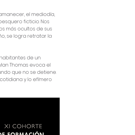
amanecer, el mediodía, 
squero ficticio. Nos 
eos más ocultos de sus 
, se logra retratar la 
habitantes de un 
Dylan Thomas evoca el 
undo que no se detiene. 
 cotidiana y lo efímero 