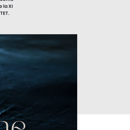
 la XI
TET.