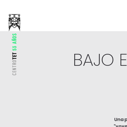
53 AÑOS
BAJO 
TET
CENTRO
Una p
"voye