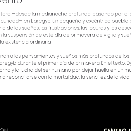
vento
entero —desde la medianoche profunda, pasando por el 
scuridad— en Llaregyb, un pequeño y excéntrico pueblo pe
io de los sueños, las frustraciones, las locuras y los des
n la suspensión de este día de primavera de vigilia y sueño
la existencia ordinaria.
 narra los pensamientos y sueños más profundos de los 
laregyb durante el primer día de primavera. En el texto, 
rno y la lucha del ser humano por dejar huella en un m
 a reconciliarse con la mortalidad, la sencillez de la vida