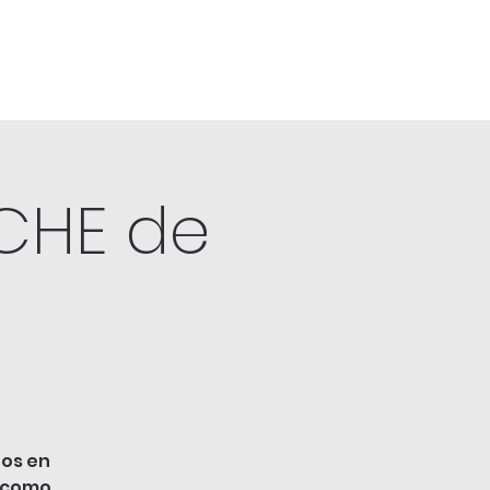
CHE de
nos en
e como