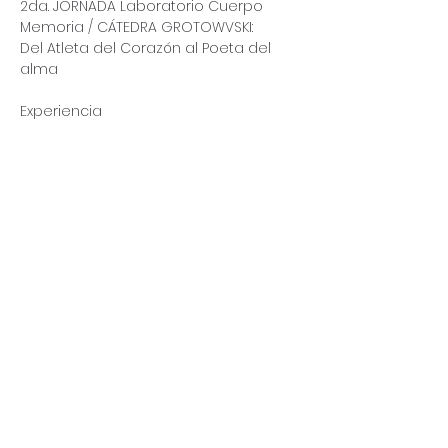
2da. JORNADA Laboratorio Cuerpo 
Memoria / CÁTEDRA GROTOWVSKI:
Del Atleta del Corazón al Poeta del 
alma 
Experiencia 
IN MEMORIAM
De nuestro querido Maestro 
Guillermo Díaz Yuma 🪽🌹🪽
1949 - 2025
Más
Comparte