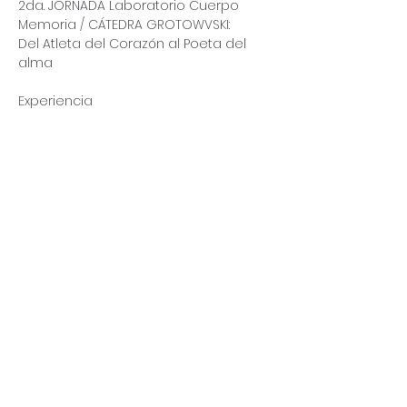
2da. JORNADA Laboratorio Cuerpo 
Memoria / CÁTEDRA GROTOWVSKI:
Del Atleta del Corazón al Poeta del 
alma 
Experiencia 
IN MEMORIAM
De nuestro querido Maestro 
Guillermo Díaz Yuma 🪽🌹🪽
1949 - 2025
Más
Comparte