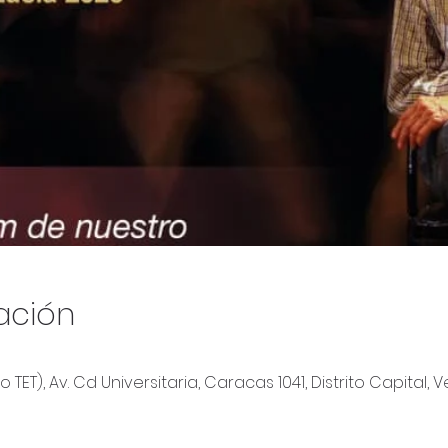
ación
 TET), Av. Cd Universitaria, Caracas 1041, Distrito Capital,