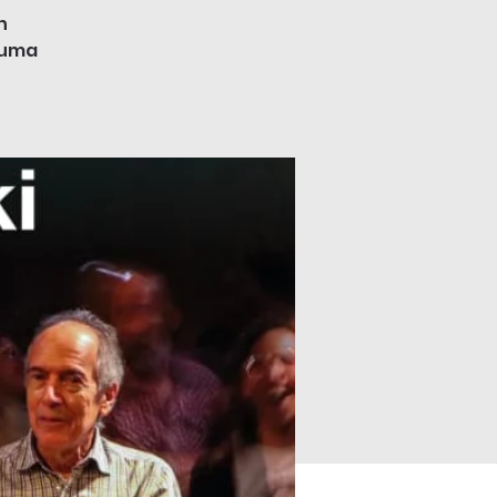
n
Yuma