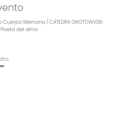
vento
io Cuerpo Memoria / CÁTEDRA GROTOWVSKI:
 Poeta del alma 
tro 
🪽