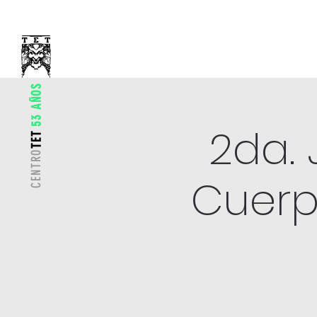
53 AÑOS
2da.
TET
CENTRO
Cuerp