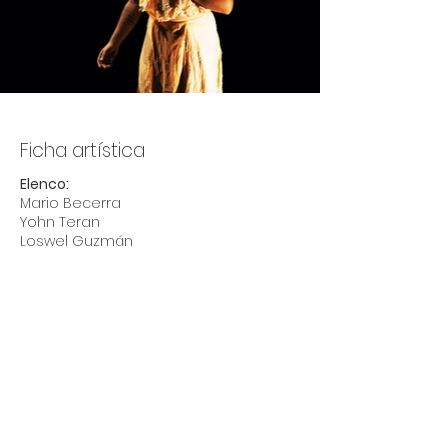
Ficha artística
Elenco:
Mario Becerra
Yohn Teran
Loswel Guzmán
Ficha técnica
Dramaturgia:
Arturo Uslar Pietri
Dirección General:
Guillermo Díaz Yuma