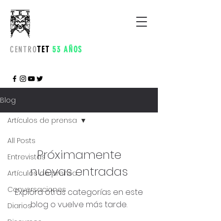
CENTRO
TET
53 AÑOS
Blog
Artículos de prensa
All Posts
Próximamente
Entrevistas
nuevas entradas
Artículos de prensa
Conversaciones
Explora otras categorías en este
blog o vuelve más tarde.
Diarios